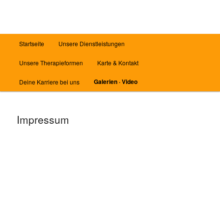
Zum
Inhalt
wechseln
Hauptmenü
Startseite
Unsere Dienstleistungen
Unsere Therapieformen
Karte & Kontakt
Galerien · Video
Deine Karriere bei uns
Impressum