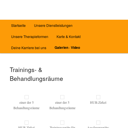
Zum
Inhalt
wechseln
Hauptmenü
Startseite
Unsere Dienstleistungen
Unsere Therapieformen
Karte & Kontakt
Galerien · Video
Deine Karriere bei uns
Trainings- &
Behandlungsräume
einer der 5
einer der 5
HUR-Zirkel
Behandlungsräume
Behandlungsräume
HUR-Zirkel
Trainingsgeräte für
Ausdauergeräte: